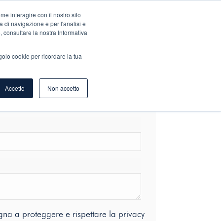
e interagire con il nostro sito
IBUZIONE
SHOP
BLOG
L’AZIENDA
CONTATTACI
a di navigazione e per l'analisi e
o, consultare la nostra Informativa
golo cookie per ricordare la tua
Cognome
Accetto
Non accetto
na a proteggere e rispettare la privacy