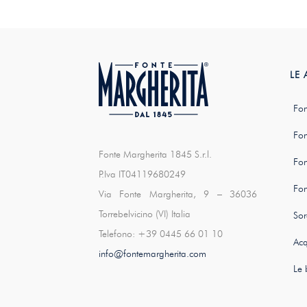
LE
Fon
Fon
Fonte Margherita 1845 S.r.l.
Fon
P.Iva IT04119680249
Fon
Via Fonte Margherita, 9 – 36036
Torrebelvicino (VI) Italia
Sor
Telefono: +39 0445 66 01 10
Acq
info@fontemargherita.com
Le 