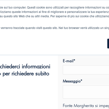
 sul tuo computer. Questi cookie sono utilizzati per raccogliere informazioni su com
UE IN VETRO
BRICK ECO-FRIENDLY
BEVANDE
APERITIVI
DISTR
ilizziamo queste informazioni al fine di migliorare e personalizzare la tua esperienz
ia su questo sito Web che su altri media. Per saperne di più sui cookie che utilizziam
 verranno tracciate quando visiti questo sito. Nel tuo browser verrà utilizzato un sin
Nome
E-mail
*
ichiederci informazioni
 per richiedere subito
Messaggio
*
Fonte Margherita si impeg