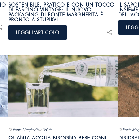
IO
SOSTENIBILE, PRATICO E CON UN TOCCO
IL SAP
DI FASCINO VINTAGE: IL NUOVO
INSIEME
PACKAGING DI FONTE MARGHERITA È
DELL'A
PRONTO A STUPIRVI!
LEGG
LEGGI L'ARTICOLO
Di
Fonte Margherita
In
Salute
Di
Fonte Marg
QUANTA ACQUA BISOGNA BERE OGNI
DISIDRA