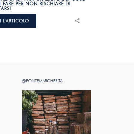
FARE PER NON RISCHIARE DI
TARSI
I L'ARTICOLO
@FONTEMARGHERITA