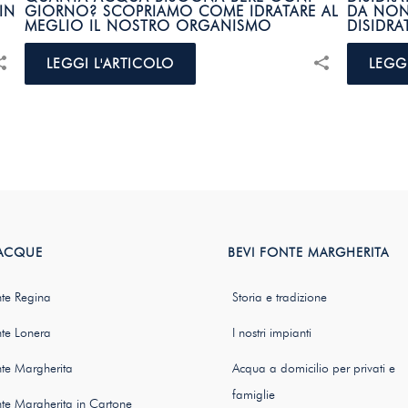
IN
GIORNO? SCOPRIAMO COME IDRATARE AL
DA NON 
MEGLIO IL NOSTRO ORGANISMO
DISIDRA
LEGGI L'ARTICOLO
LEGG
 ACQUE
BEVI FONTE MARGHERITA
te Regina
Storia e tradizione
te Lonera
I nostri impianti
te Margherita
Acqua a domicilio per privati e
famiglie
te Margherita in Cartone